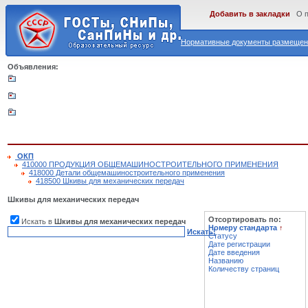
Добавить в закладки
О 
Нормативные документы размещены
Объявления:
ОКП
410000 ПРОДУКЦИЯ ОБЩЕМАШИНОСТРОИТЕЛЬНОГО ПРИМЕНЕНИЯ
418000 Детали общемашиностроительного применения
418500 Шкивы для механических передач
Шкивы для механических передач
Отсортировать по:
Искать в
Шкивы для механических передач
Номеру стандарта
↑
Искать!
Статусу
Дате регистрации
Дате введения
Названию
Количеству страниц