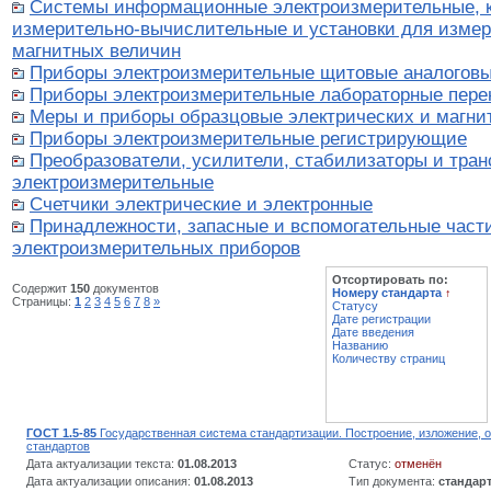
Системы информационные электроизмерительные, 
измерительно-вычислительные и установки для измер
магнитных величин
Приборы электроизмерительные щитовые аналогов
Приборы электроизмерительные лабораторные пере
Меры и приборы образцовые электрических и магни
Приборы электроизмерительные регистрирующие
Преобразователи, усилители, стабилизаторы и тра
электроизмерительные
Счетчики электрические и электронные
Принадлежности, запасные и вспомогательные част
электроизмерительных приборов
Отсортировать по:
Содержит
150
документов
Номеру стандарта
↑
Страницы:
1
2
3
4
5
6
7
8
»
Статусу
Дате регистрации
Дате введения
Названию
Количеству страниц
ГОСТ 1.5-85
Государственная система стандартизации. Построение, изложение,
стандартов
Дата актуализации текста:
01.08.2013
Статус:
отменён
Дата актуализации описания:
01.08.2013
Тип документа:
стандар