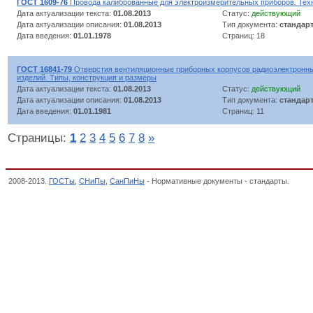
ГОСТ 1609-76
Провода калиброванные для электроизмерительных приборов. Тех
Дата актуализации текста:
01.08.2013
Статус:
действующий
Дата актуализации описания:
01.08.2013
Тип документа:
стандар
Дата введения:
01.01.1978
Страниц: 18
ГОСТ 16841-79
Отверстия вентиляционные приборных корпусов радиоэлектронны
изделий. Типы, конструкция и размеры
Дата актуализации текста:
01.08.2013
Статус:
действующий
Дата актуализации описания:
01.08.2013
Тип документа:
стандар
Дата введения:
01.01.1981
Страниц: 11
Страницы:
1
2
3
4
5
6
7
8
»
2008-2013.
ГОСТы
,
СНиПы
,
СанПиНы
- Нормативные документы - стандарты.
Приб
НАЗНАЧЕНИЯ, ОКП,