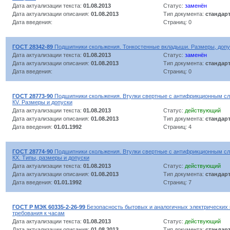
Дата актуализации текста:
01.08.2013
Статус:
заменён
Дата актуализации описания:
01.08.2013
Тип документа:
стандар
Дата введения:
Страниц: 0
ГОСТ 28342-89
Подшипники скольжения. Тонкостенные вкладыши. Размеры, допус
Дата актуализации текста:
01.08.2013
Статус:
заменён
Дата актуализации описания:
01.08.2013
Тип документа:
стандар
Дата введения:
Страниц: 0
ГОСТ 28773-90
Подшипники скольжения. Втулки свертные с антифрикционным сл
КV. Размеры и допуски
Дата актуализации текста:
01.08.2013
Статус:
действующий
Дата актуализации описания:
01.08.2013
Тип документа:
стандар
Дата введения:
01.01.1992
Страниц: 4
ГОСТ 28774-90
Подшипники скольжения. Втулки свертные с антифрикционным сл
КХ. Типы, размеры и допуски
Дата актуализации текста:
01.08.2013
Статус:
действующий
Дата актуализации описания:
01.08.2013
Тип документа:
стандар
Дата введения:
01.01.1992
Страниц: 7
ГОСТ Р МЭК 60335-2-26-99
Безопасность бытовых и аналогичных электрических
требования к часам
Дата актуализации текста:
01.08.2013
Статус:
действующий
Дата актуализации описания:
01.08.2013
Тип документа:
стандар