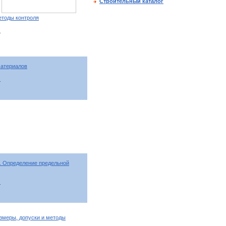
Строительный каталог
етоды контроля
т
материалов
т
. Определение предельной
т
змеры, допуски и методы