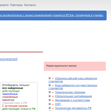
проекте
Партнеры
Контакты
 исключительно с целью ознакомления учащихся ВУЗов, техникумов и училищ.
НАЗНАЧЕНИЯ
Навигационное меню:
Общероссийский классификатор
стандартов
Отобразить только:
Классификатор государственных
все найденные
стандартов
действующие
Тематические сборники
заменённые
Обязательная сертификация
отменённые
принятые
Декларация о соответствии
утратили силу в РФ
ОКП
С истекшим сроком
Технические регламенты РФ
действующие только в РФ