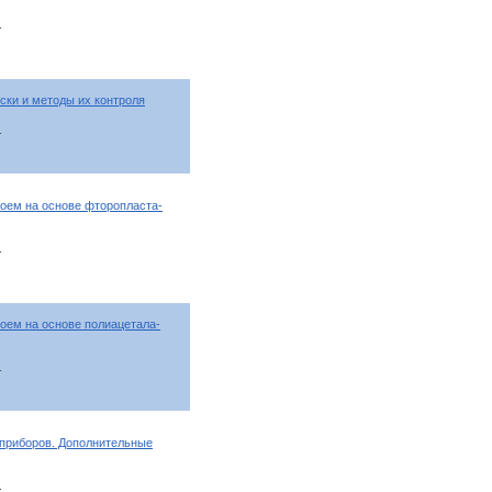
т
ки и методы их контроля
т
оем на основе фторопласта-
т
оем на основе полиацетала-
т
 приборов. Дополнительные
т