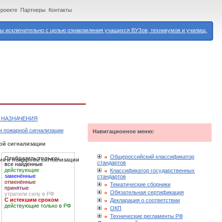
проекте
Партнеры
Контакты
 исключительно с целью ознакомления учащихся ВУЗов, техникумов и училищ.
 НАЗНАЧЕНИЯ
и пожарной сигнализации
Навигационное меню:
ой сигнализации
Общероссийский классификатор
Отобразить только:
ия и пожарной сигнализации
стандартов
все найденные
действующие
Классификатор государственных
заменённые
стандартов
отменённые
Тематические сборники
принятые
Обязательная сертификация
утратили силу в РФ
С истекшим сроком
Декларация о соответствии
действующие только в РФ
ОКП
Технические регламенты РФ