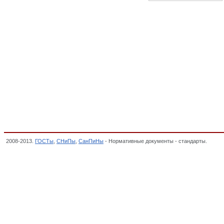
2008-2013.
ГОСТы
,
СНиПы
,
СанПиНы
- Нормативные документы - стандарты.
Прибо
СРЕДСТВА АВТОМАТИЗАЦИИ СПЕЦИАЛИЗИРОВАННОГО НАЗНАЧЕНИЯ, ОКП,