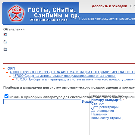
Добавить в закладки
О 
Нормативные документы размещены
Объявления:
ОКП
430000 ПРИБОРЫ И СРЕДСТВА АВТОМАТИЗАЦИИ СПЕЦИАЛИЗИРОВАННОГО
437000 Средства автоматизации специализированного назначения
437100 Приборы и аппаратура для систем автоматического пожаротушения 
Приборы и аппаратура для систем автоматического пожаротушения и пожарн
Отсортировать по:
Искать в
Приборы и аппаратура для систем автоматического пожаротушен
Номеру стандарта
↑
Искать!
Статусу
Дате регистрации
Дате введения
Названию
Количеству страниц