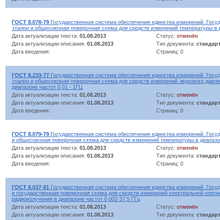
ГОСТ 8.078-79
Государственная система обеспечения единства измерений. Госу
эталон и общесоюзная поверочная схема для средств измерений температуры в ди
Дата актуализации текста:
01.08.2013
Статус:
отменён
Дата актуализации описания:
01.08.2013
Тип документа:
стандар
Дата введения:
Страниц: 0
ГОСТ 8.233-77
Государственная система обеспечения единства измерений. Госу
эталон и общесоюзная поверочная схема для средств измерений звукового давле
диапазоне частот 0,01 - 1ГЦ
Дата актуализации текста:
01.08.2013
Статус:
отменён
Дата актуализации описания:
01.08.2013
Тип документа:
стандар
Дата введения:
Страниц: 0
ГОСТ 8.079-79
Государственная система обеспечения единства измерений. Госу
и общесоюзная поверочная схема для средств измерений температуры в диапазон
Дата актуализации текста:
01.08.2013
Статус:
отменён
Дата актуализации описания:
01.08.2013
Тип документа:
стандар
Дата введения:
Страниц: 0
ГОСТ 8.037-81
Государственная система обеспечения единства измерений. Госу
и государственная поверочная схема для средств измерений спектральной плот
радиоизлучения в диапазоне частот 0,002-37,5 ГГц
Дата актуализации текста:
01.08.2013
Статус:
отменён
Дата актуализации описания:
01.08.2013
Тип документа:
стандар