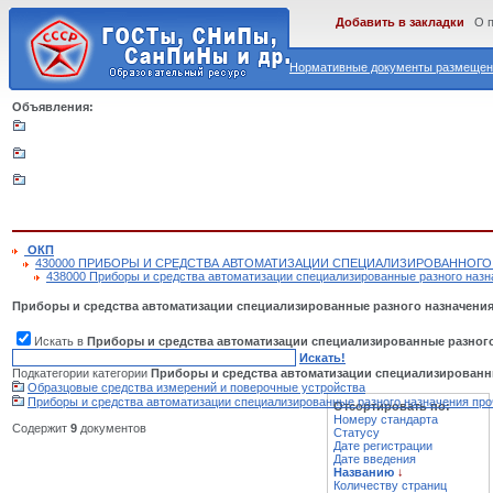
Добавить в закладки
О 
Нормативные документы размещены
Объявления:
ОКП
430000 ПРИБОРЫ И СРЕДСТВА АВТОМАТИЗАЦИИ СПЕЦИАЛИЗИРОВАННОГО
438000 Приборы и средства автоматизации специализированные разного назн
Приборы и средства автоматизации специализированные разного назначени
Искать в
Приборы и средства автоматизации специализированные разног
Искать!
Подкатегории категории
Приборы и средства автоматизации специализированн
Образцовые средства измерений и поверочные устройства
Приборы и средства автоматизации специализированные разного назначения про
Отсортировать по:
Номеру стандарта
Содержит
9
документов
Статусу
Дате регистрации
Дате введения
Названию
↓
Количеству страниц