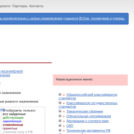
проекте
Партнеры
Контакты
 исключительно с целью ознакомления учащихся ВУЗов, техникумов и училищ.
 НАЗНАЧЕНИЯ
ачения
Навигационное меню:
я
о назначения
Общероссийский классификатор
стандартов
ые разного назначения
:
Классификатор государственных
стандартов
чие
Отобразить только:
Тематические сборники
все найденные
Обязательная сертификация
действующие
Декларация о соответствии
заменённые
отменённые
ОКП
принятые
Технические регламенты РФ
утратили силу в РФ