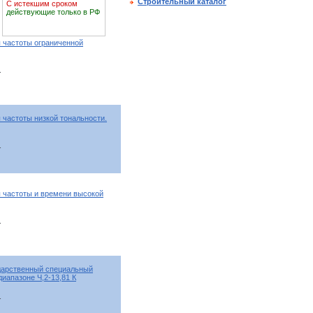
Строительный каталог
С истекшим сроком
действующие только в РФ
 частоты ограниченной
т
частоты низкой тональности.
т
 частоты и времени высокой
т
дарственный специальный
иапазоне Ч,2-13,81 К
т