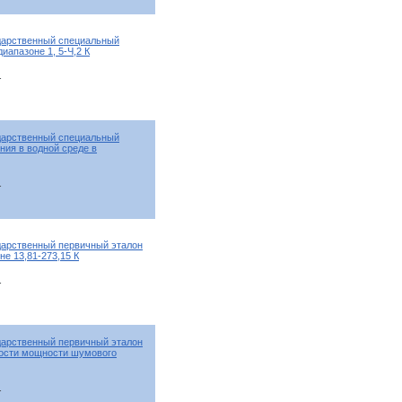
дарственный специальный
апазоне 1, 5-Ч,2 К
т
дарственный специальный
ния в водной среде в
т
дарственный первичный эталон
е 13,81-273,15 К
т
дарственный первичный эталон
ности мощности шумового
т