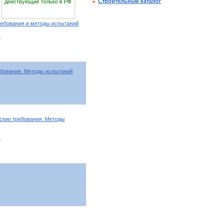
Строительный каталог
действующие только в РФ
ребования и методы испытаний
т
бования. Методы испытаний
т
ские требования. Методы
т