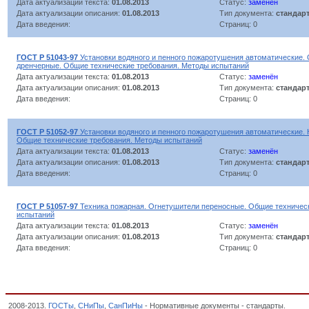
Дата актуализации текста:
01.08.2013
Статус:
заменён
Дата актуализации описания:
01.08.2013
Тип документа:
стандар
Дата введения:
Страниц: 0
ГОСТ Р 51043-97
Установки водяного и пенного пожаротушения автоматические.
дренчерные. Общие технические требования. Методы испытаний
Дата актуализации текста:
01.08.2013
Статус:
заменён
Дата актуализации описания:
01.08.2013
Тип документа:
стандар
Дата введения:
Страниц: 0
ГОСТ Р 51052-97
Установки водяного и пенного пожаротушения автоматические. 
Общие технические требования. Методы испытаний
Дата актуализации текста:
01.08.2013
Статус:
заменён
Дата актуализации описания:
01.08.2013
Тип документа:
стандар
Дата введения:
Страниц: 0
ГОСТ Р 51057-97
Техника пожарная. Огнетушители переносные. Общие техничес
испытаний
Дата актуализации текста:
01.08.2013
Статус:
заменён
Дата актуализации описания:
01.08.2013
Тип документа:
стандар
Дата введения:
Страниц: 0
2008-2013.
ГОСТы
,
СНиПы
,
СанПиНы
- Нормативные документы - стандарты.
Техни