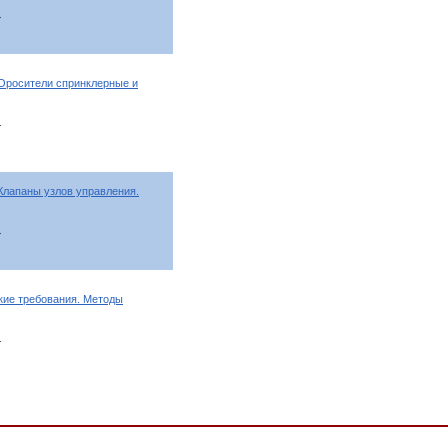
т
 Оросители спринклерные и
т
Клапаны узлов управления.
т
кие требования. Методы
т
ка пожарная, Оборудование технологическое для лесозаготовительной и торфяно