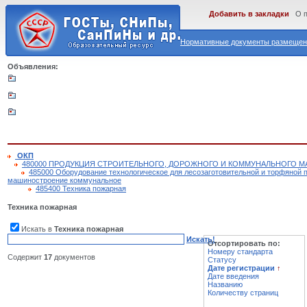
Добавить в закладки
О 
Нормативные документы размещены
Объявления:
ОКП
480000 ПРОДУКЦИЯ СТРОИТЕЛЬНОГО, ДОРОЖНОГО И КОММУНАЛЬНОГО
485000 Оборудование технологическое для лесозаготовительной и торфяной
машиностроение коммунальное
485400 Техника пожарная
Техника пожарная
Искать в
Техника пожарная
Искать!
Отсортировать по:
Номеру стандарта
Содержит
17
документов
Статусу
Дате регистрации
↑
Дате введения
Названию
Количеству страниц