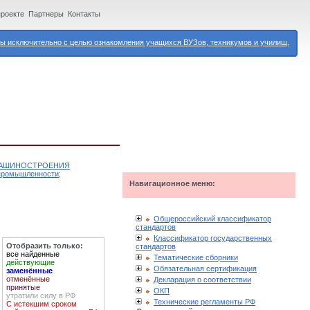
проекте
Партнеры
Контакты
 исключительно с целью ознакомления учащихся ВУЗов, техникумов и училищ.
 МАШИНОСТРОЕНИЯ
 промышленности;
Навигационное меню:
Общероссийский классификатор
стандартов
Классификатор государственных
Отобразить только:
стандартов
все найденные
Тематические сборники
действующие
Обязательная сертификация
заменённые
отменённые
Декларация о соответствии
принятые
ОКП
утратили силу в РФ
Технические регламенты РФ
С истекшим сроком