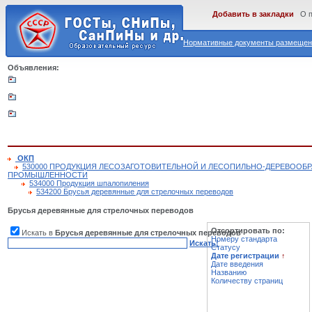
Добавить в закладки
О 
Нормативные документы размещены
Объявления:
ОКП
530000 ПРОДУКЦИЯ ЛЕСОЗАГОТОВИТЕЛЬНОЙ И ЛЕСОПИЛЬНО-ДЕРЕВООБ
ПРОМЫШЛЕННОСТИ
534000 Продукция шпалопиления
534200 Брусья деревянные для стрелочных переводов
Брусья деревянные для стрелочных переводов
Отсортировать по:
Искать в
Брусья деревянные для стрелочных переводов
Номеру стандарта
Искать!
Статусу
Дате регистрации
↑
Дате введения
Названию
Количеству страниц