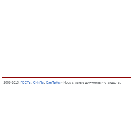
2008-2013.
ГОСТы
,
СНиПы
,
СанПиНы
- Нормативные документы - стандарты.
Брусь
ЛЕСОЗАГОТОВИТЕЛЬНОЙ И ЛЕСОПИЛЬНО-ДЕРЕВООБРАБАТЫВАЮЩЕЙ ПРОМЫШ