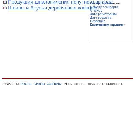
Продукция шпалопиления попутного выхода
Отсортировать по:
Шпалы и брусья деревянные клееные
Номеру стандарта
Статусу
Дате регистрации
Дате введения
Названию
Количеству страниц
↑
2008-2013.
ГОСТы
,
СНиПы
,
СанПиНы
- Нормативные документы - стандарты.
Прод
ДЕРЕВООБРАБАТЫВАЮЩЕЙ ПРОМЫШЛЕННОСТИ, ОКП,