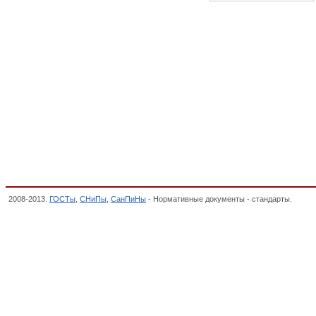
2008-2013.
ГОСТы
,
СНиПы
,
СанПиНы
- Нормативные документы - стандарты.
Плит
ОКП,