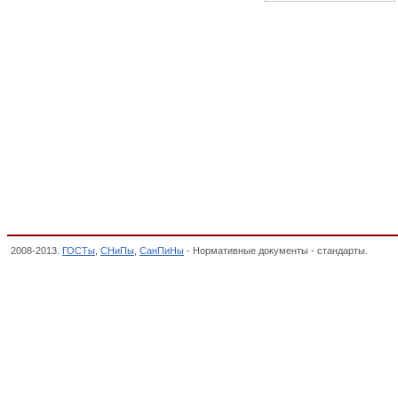
2008-2013.
ГОСТы
,
СНиПы
,
СанПиНы
- Нормативные документы - стандарты.
Загот
ФАНЕРНОГО ПРОИЗВОДСТВА, ПЛИТЫ, СПИЧКИ, ОКП,