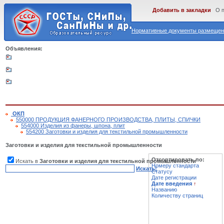
Добавить в закладки
О 
Нормативные документы размещены
Объявления:
ОКП
550000 ПРОДУКЦИЯ ФАНЕРНОГО ПРОИЗВОДСТВА, ПЛИТЫ, СПИЧКИ
554000 Изделия из фанеры, шпона, плит
554200 Заготовки и изделия для текстильной промышленности
Заготовки и изделия для текстильной промышленности
Отсортировать по:
Искать в
Заготовки и изделия для текстильной промышленности
Номеру стандарта
Искать!
Статусу
Дате регистрации
Дате введения
↑
Названию
Количеству страниц