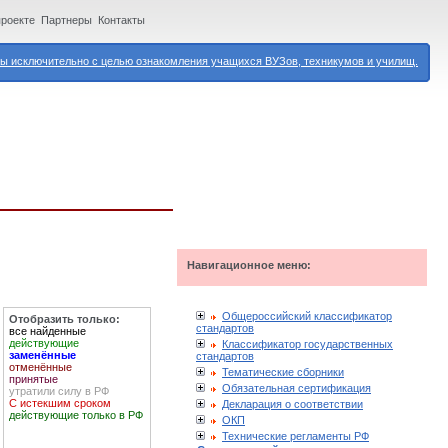
проекте
Партнеры
Контакты
 исключительно с целью ознакомления учащихся ВУЗов, техникумов и училищ.
Навигационное меню:
Общероссийский классификатор
Отобразить только:
стандартов
все найденные
действующие
Классификатор государственных
заменённые
стандартов
отменённые
Тематические сборники
принятые
Обязательная сертификация
утратили силу в РФ
С истекшим сроком
Декларация о соответствии
действующие только в РФ
ОКП
Технические регламенты РФ