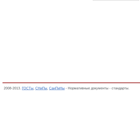
2008-2013.
ГОСТы
,
СНиПы
,
СанПиНы
- Нормативные документы - стандарты.
Загот
ПРОДУКЦИЯ ФАНЕРНОГО ПРОИЗВОДСТВА, ПЛИТЫ, СПИЧКИ, ОКП,