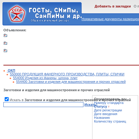
Добавить в закладки
О 
Нормативные документы размещены
Объявления:
ОКП
550000 ПРОДУКЦИЯ ФАНЕРНОГО ПРОИЗВОДСТВА, ПЛИТЫ, СПИЧКИ
554000 Изделия из фанеры, шпона, плит
554400 Заготовки и изделия для машиностроения и прочих отраслей
Заготовки и изделия для машиностроения и прочих отраслей
Отсортировать по:
Искать в
Заготовки и изделия для машиностроения и прочих отраслей
Номеру стандарта
Искать!
Статусу
↑
Дате регистрации
Дате введения
Названию
Количеству страниц