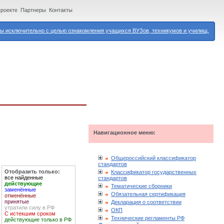
проекте
Партнеры
Контакты
 исключительно с целью ознакомления учащихся ВУЗов, техникумов и училищ.
Навигационное меню:
Общероссийский классификатор
стандартов
Отобразить только:
Классификатор государственных
все найденные
стандартов
действующие
Тематические сборники
заменённые
Обязательная сертификация
отменённые
принятые
Декларация о соответствии
утратили силу в РФ
ОКП
С истекшим сроком
Технические регламенты РФ
действующие только в РФ