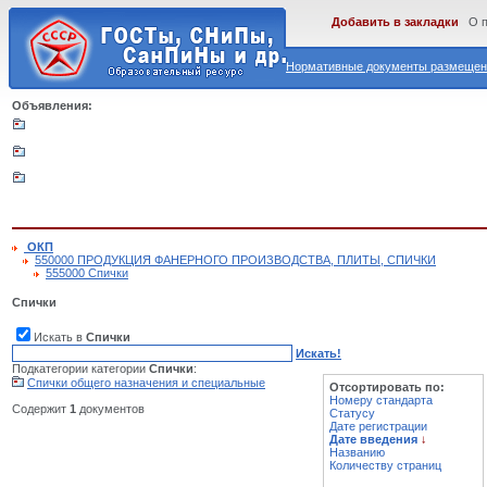
Добавить в закладки
О 
Нормативные документы размещены
Объявления:
ОКП
550000 ПРОДУКЦИЯ ФАНЕРНОГО ПРОИЗВОДСТВА, ПЛИТЫ, СПИЧКИ
555000 Спички
Спички
Искать в
Спички
Искать!
Подкатегории категории
Спички
:
Спички общего назначения и специальные
Отсортировать по:
Номеру стандарта
Содержит
1
документов
Статусу
Дате регистрации
Дате введения
↓
Названию
Количеству страниц