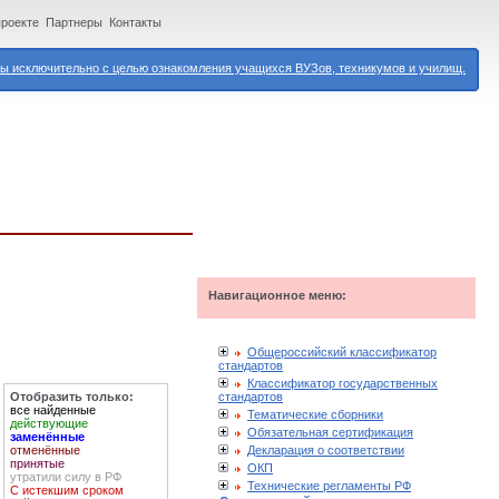
проекте
Партнеры
Контакты
 исключительно с целью ознакомления учащихся ВУЗов, техникумов и училищ.
Навигационное меню:
Общероссийский классификатор
стандартов
Классификатор государственных
стандартов
Отобразить только:
все найденные
Тематические сборники
действующие
Обязательная сертификация
заменённые
Декларация о соответствии
отменённые
принятые
ОКП
утратили силу в РФ
Технические регламенты РФ
С истекшим сроком