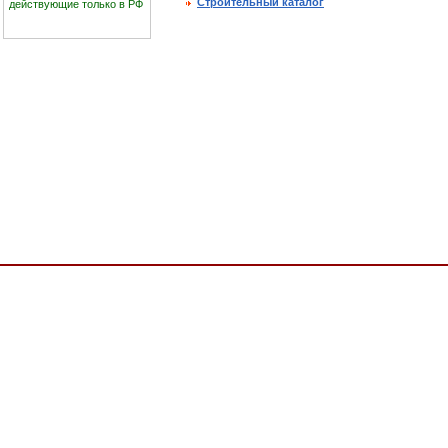
Строительный каталог
действующие только в РФ
ки, ПРОДУКЦИЯ ФАНЕРНОГО ПРОИЗВОДСТВА, ПЛИТЫ, СПИЧКИ, ОКП,