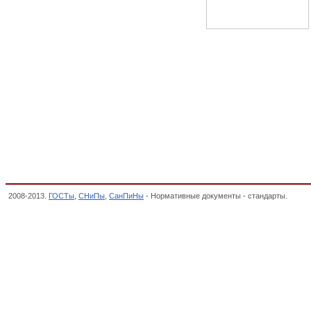
2008-2013.
ГОСТы
,
СНиПы
,
СанПиНы
- Нормативные документы - стандарты.
Издел
плит, ПРОДУКЦИЯ ФАНЕРНОГО ПРОИЗВОДСТВА, ПЛИТЫ, СПИЧКИ, ОКП,