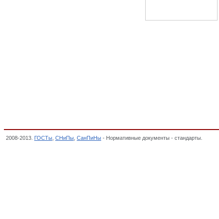
2008-2013.
ГОСТы
,
СНиПы
,
СанПиНы
- Нормативные документы - стандарты.
Издел
плит, ПРОДУКЦИЯ ФАНЕРНОГО ПРОИЗВОДСТВА, ПЛИТЫ, СПИЧКИ, ОКП,