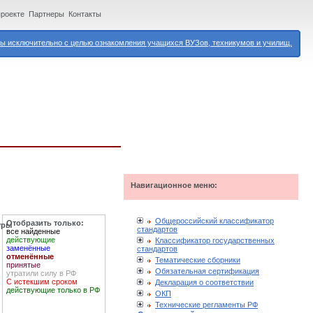
проекте
Партнеры
Контакты
 исключительно с целью ознакомления учащихся ВУЗов, техникумов и училищ.
Навигационное меню:
Общероссийский классификатор
Отобразить только:
уры
стандартов
все найденные
действующие
Классификатор государственных
заменённые
стандартов
отменённые
Тематические сборники
принятые
Обязательная сертификация
утратили силу в РФ
С истекшим сроком
Декларация о соответствии
действующие только в РФ
ОКП
Технические регламенты РФ