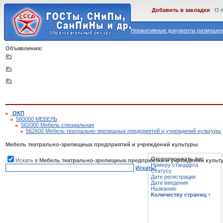
Добавить в закладки
О 
Нормативные документы размещены
Объявления:
ОКП
560000 МЕБЕЛЬ
562000 Мебель специальная
562600 Мебель театрально-зрелищных предприятий и учреждений культуры
Мебель театрально-зрелищных предприятий и учреждений культуры
Отсортировать по:
Искать в
Мебель театрально-зрелищных предприятий и учреждений культ
Номеру стандарта
Искать!
Статусу
Дате регистрации
Дате введения
Названию
Количеству страниц
↑