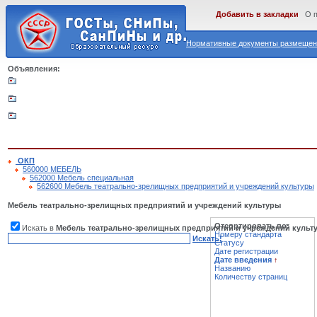
Добавить в закладки
О 
Нормативные документы размещены
Объявления:
ОКП
560000 МЕБЕЛЬ
562000 Мебель специальная
562600 Мебель театрально-зрелищных предприятий и учреждений культуры
Мебель театрально-зрелищных предприятий и учреждений культуры
Отсортировать по:
Искать в
Мебель театрально-зрелищных предприятий и учреждений культ
Номеру стандарта
Искать!
Статусу
Дате регистрации
Дате введения
↑
Названию
Количеству страниц