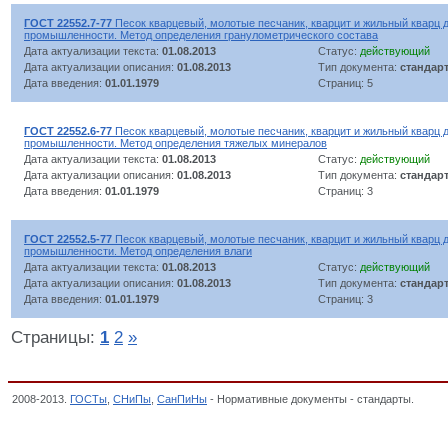
ГОСТ 22552.7-77
Песок кварцевый, молотые песчаник, кварцит и жильный кварц 
промышленности. Метод определения гранулометрического состава
Дата актуализации текста:
01.08.2013
Статус:
действующий
Дата актуализации описания:
01.08.2013
Тип документа:
стандар
Дата введения:
01.01.1979
Страниц: 5
ГОСТ 22552.6-77
Песок кварцевый, молотые песчаник, кварцит и жильный кварц 
промышленности. Метод определения тяжелых минералов
Дата актуализации текста:
01.08.2013
Статус:
действующий
Дата актуализации описания:
01.08.2013
Тип документа:
стандар
Дата введения:
01.01.1979
Страниц: 3
ГОСТ 22552.5-77
Песок кварцевый, молотые песчаник, кварцит и жильный кварц 
промышленности. Метод определения влаги
Дата актуализации текста:
01.08.2013
Статус:
действующий
Дата актуализации описания:
01.08.2013
Тип документа:
стандар
Дата введения:
01.01.1979
Страниц: 3
Страницы:
1
2
»
2008-2013.
ГОСТы
,
СНиПы
,
СанПиНы
- Нормативные документы - стандарты.
Сырье
пористые, материалы облицовочные и дорожные из природного камня и дру
ДЕТАЛЕЙ, ОКП,