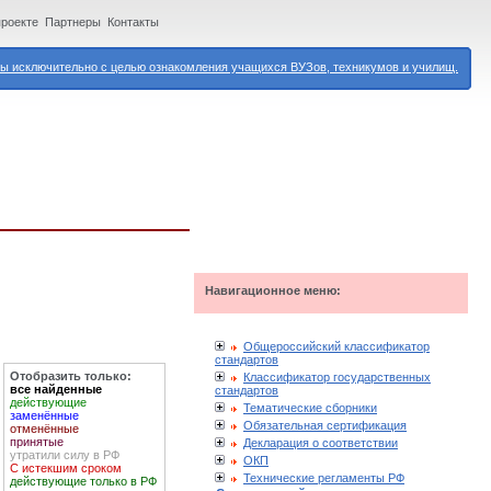
проекте
Партнеры
Контакты
 исключительно с целью ознакомления учащихся ВУЗов, техникумов и училищ.
Навигационное меню:
Общероссийский классификатор
стандартов
Отобразить только:
Классификатор государственных
все найденные
стандартов
действующие
Тематические сборники
заменённые
Обязательная сертификация
отменённые
принятые
Декларация о соответствии
утратили силу в РФ
ОКП
С истекшим сроком
Технические регламенты РФ
действующие только в РФ