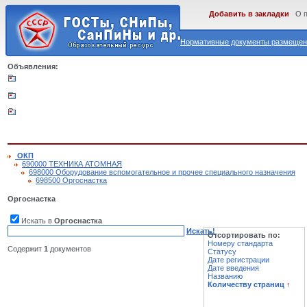
Добавить в закладки
О 
Нормативные документы размещены
Объявления:
ОКП
690000 ТЕХНИКА АТОМНАЯ
698000 Оборудование вспомогательное и прочее специального назначения
698500 Оргоснастка
Оргоснастка
Искать в
Оргоснастка
Искать!
Отсортировать по:
Номеру стандарта
Содержит
1
документов
Статусу
Дате регистрации
Дате введения
Названию
Количеству страниц
↑