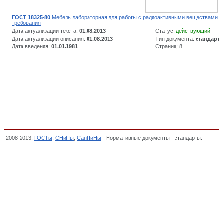
ГОСТ 18325-80
Мебель лабораторная для работы с радиоактивными веществами
требования
Дата актуализации текста:
01.08.2013
Статус:
действующий
Дата актуализации описания:
01.08.2013
Тип документа:
стандар
Дата введения:
01.01.1981
Страниц: 8
2008-2013.
ГОСТы
,
СНиПы
,
СанПиНы
- Нормативные документы - стандарты.
Оргос