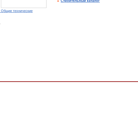
Строительный каталог
. Общие технические
т
настка, Оборудование вспомогательное и прочее специального назначения, ТЕХНИК