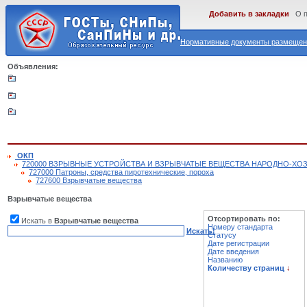
Добавить в закладки
О 
Нормативные документы размещены
Объявления:
ОКП
720000 ВЗРЫВНЫЕ УСТРОЙСТВА И ВЗРЫВЧАТЫЕ ВЕЩЕСТВА НАРОДНО-ХО
727000 Патроны, средства пиротехнические, пороха
727600 Взрывчатые вещества
Взрывчатые вещества
Отсортировать по:
Искать в
Взрывчатые вещества
Номеру стандарта
Искать!
Статусу
Дате регистрации
Дате введения
Названию
Количеству страниц
↓