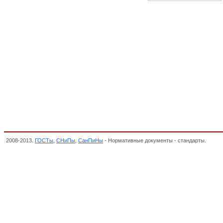
2008-2013.
ГОСТы
,
СНиПы
,
СанПиНы
- Нормативные документы - стандарты.
Взрыв
ВЗРЫВЧАТЫЕ ВЕЩЕСТВА НАРОДНО-ХОЗЯЙСТВЕННОГО НАЗНАЧЕНИЯ, ОКП,