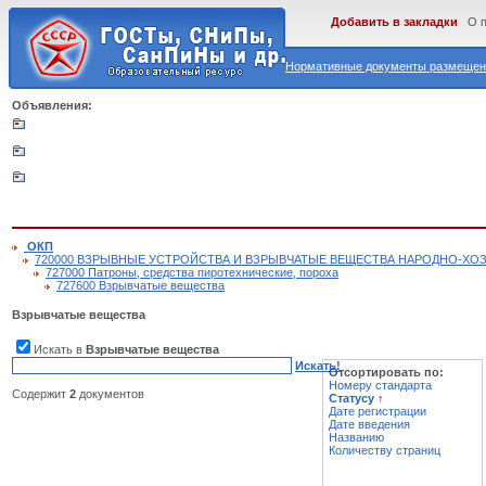
Добавить в закладки
О 
Нормативные документы размещены
Объявления:
ОКП
720000 ВЗРЫВНЫЕ УСТРОЙСТВА И ВЗРЫВЧАТЫЕ ВЕЩЕСТВА НАРОДНО-ХО
727000 Патроны, средства пиротехнические, пороха
727600 Взрывчатые вещества
Взрывчатые вещества
Искать в
Взрывчатые вещества
Искать!
Отсортировать по:
Номеру стандарта
Содержит
2
документов
Статусу
↑
Дате регистрации
Дате введения
Названию
Количеству страниц