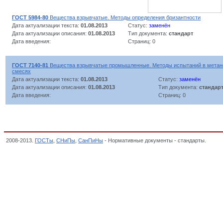
ГОСТ 5984-80
Вещества взрывчатые. Методы определения бризантности
Дата актуализации текста:
01.08.2013
Статус:
заменён
Дата актуализации описания:
01.08.2013
Тип документа:
стандарт
Дата введения:
Страниц: 0
ГОСТ 7140-81
Вещества взрывчатые промышленные. Методы испытаний в метан
смесях
Дата актуализации текста:
01.08.2013
Статус:
заменён
Дата актуализации описания:
01.08.2013
Тип документа:
стандар
Дата введения:
Страниц: 0
2008-2013.
ГОСТы
,
СНиПы
,
СанПиНы
- Нормативные документы - стандарты.
Взрыв
ВЗРЫВЧАТЫЕ ВЕЩЕСТВА НАРОДНО-ХОЗЯЙСТВЕННОГО НАЗНАЧЕНИЯ, ОКП,