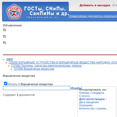
Добавить в закладки
О 
Нормативные документы размещены
Объявления:
ОКП
720000 ВЗРЫВНЫЕ УСТРОЙСТВА И ВЗРЫВЧАТЫЕ ВЕЩЕСТВА НАРОДНО-ХО
727000 Патроны, средства пиротехнические, пороха
727600 Взрывчатые вещества
Взрывчатые вещества
Искать в
Взрывчатые вещества
Искать!
Отсортировать по:
Номеру стандарта
Содержит
2
документов
Статусу
Дате регистрации
↑
Дате введения
Названию
Количеству страниц