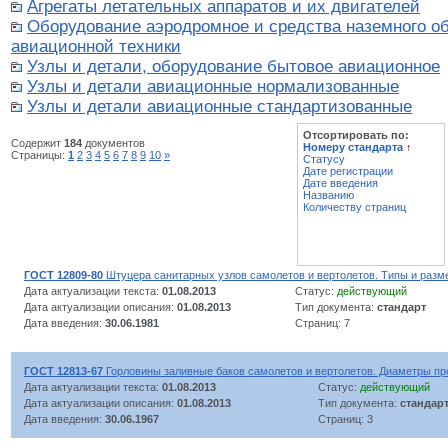
Агрегаты летательных аппаратов и их двигателей
Оборудование аэродромное и средства наземного о
авиационной техники
Узлы и детали, оборудование бытовое авиационное
Узлы и детали авиационные нормализованные
Узлы и детали авиационные стандартизованные
Отсортировать по:
Содержит
184
документов
Номеру стандарта
↑
Страницы:
1
2
3
4
5
6
7
8
9
10
»
Статусу
Дате регистрации
Дате введения
Названию
Количеству страниц
ГОСТ 12809-80
Штуцера санитарных узлов самолетов и вертолетов. Типы и разм
Дата актуализации текста:
01.08.2013
Статус:
действующий
Дата актуализации описания:
01.08.2013
Тип документа:
стандарт
Дата введения:
30.06.1981
Страниц: 7
ГОСТ 12813-67
Горловины заливные баков самолетов и вертолетов. Диаметры п
Дата актуализации текста:
01.08.2013
Статус:
действующий
Дата актуализации описания:
01.08.2013
Тип документа:
стандар
Дата введения:
30.06.1967
Страниц: 3