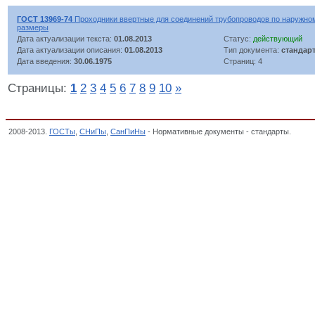
ГОСТ 13969-74
Проходники ввертные для соединений трубопроводов по наружном
размеры
Дата актуализации текста:
01.08.2013
Статус:
действующий
Дата актуализации описания:
01.08.2013
Тип документа:
стандар
Дата введения:
30.06.1975
Страниц: 4
Страницы:
1
2
3
4
5
6
7
8
9
10
»
2008-2013.
ГОСТы
,
СНиПы
,
СанПиНы
- Нормативные документы - стандарты.
ТЕХН