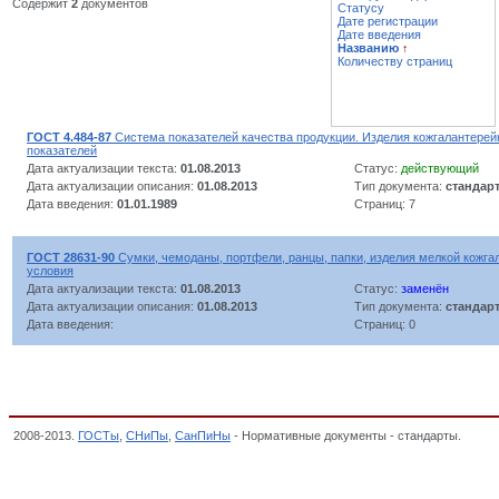
Содержит
2
документов
Статусу
Дате регистрации
Дате введения
Названию
↑
Количеству страниц
ГОСТ 4.484-87
Система показателей качества продукции. Изделия кожгалантере
показателей
Дата актуализации текста:
01.08.2013
Статус:
действующий
Дата актуализации описания:
01.08.2013
Тип документа:
стандар
Дата введения:
01.01.1989
Страниц: 7
ГОСТ 28631-90
Сумки, чемоданы, портфели, ранцы, папки, изделия мелкой кожга
условия
Дата актуализации текста:
01.08.2013
Статус:
заменён
Дата актуализации описания:
01.08.2013
Тип документа:
стандар
Дата введения:
Страниц: 0
2008-2013.
ГОСТы
,
СНиПы
,
СанПиНы
- Нормативные документы - стандарты.
Изде
ИСКУССТВЕННЫХ КОЖ И ПЛЕНОЧНЫХ МАТЕРИАЛОВ, ИЗДЕЛИЯ КОЖГАЛАНТЕРЕЙ