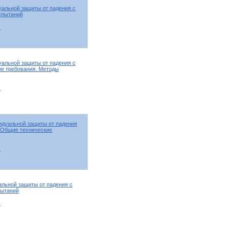
уальной защиты от падения с
спытаний
т
уальной защиты от падения с
ие требования. Методы
т
идуальной защиты от падения
. Общие технические
т
альной защиты от падения с
пытаний
т