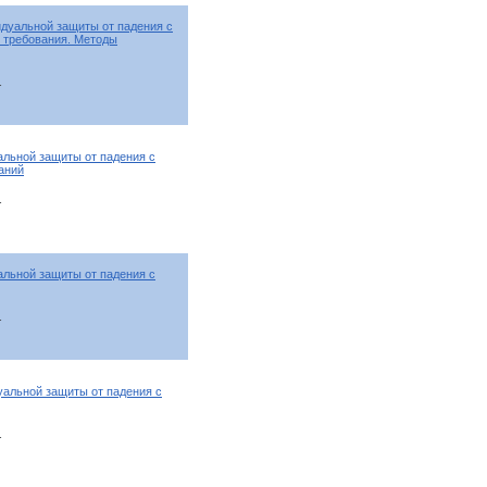
дуальной защиты от падения с
е требования. Методы
т
альной защиты от падения с
аний
т
альной защиты от падения с
т
уальной защиты от падения с
т