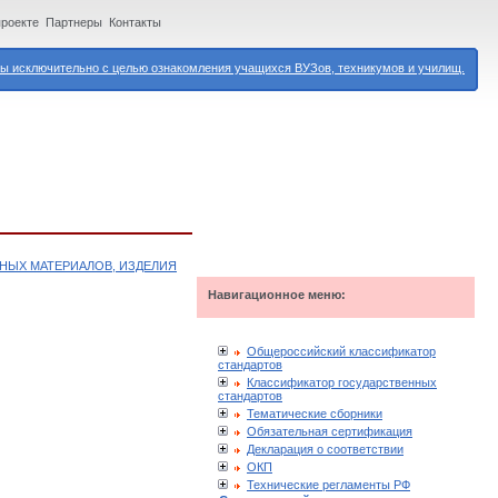
проекте
Партнеры
Контакты
 исключительно с целью ознакомления учащихся ВУЗов, техникумов и училищ.
НЫХ МАТЕРИАЛОВ, ИЗДЕЛИЯ
Навигационное меню:
Общероссийский классификатор
стандартов
Классификатор государственных
стандартов
Тематические сборники
Обязательная сертификация
Декларация о соответствии
ОКП
Технические регламенты РФ