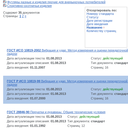
Футляры разные и изделия прочие для внерыночных потребителей
Спортивно-охотничьи изделия
Отсортировать по:
Содержит
35
документов
Номеру стандарта
Страницы:
1
2
»
Статусу
Дате регистрации
Дате введения
Названию
↑
Количеству страниц
ГОСТ ИСО 10819-2002
Вибрация и удар. Метод измерения и оценки передаточной
ладони
Дата актуализации текста:
01.08.2013
Статус:
действующий
Дата актуализации описания:
01.08.2013
Тип документа:
стандар
Дата введения:
01.11.2007
Страниц: 16
ГОСТ Р ИСО 10819-99
Вибрация и удар. Метод измерения и оценки передаточной
ладони
Дата актуализации текста:
01.08.2013
Статус:
действующий
Дата актуализации описания:
01.08.2013
Тип документа:
стандар
Дата введения:
01.07.2000
Страниц: 16
ГОСТ 28846-90
Перчатки и рукавицы. Общие технические условия
Дата актуализации текста:
01.08.2013
Статус:
действующий
Дата актуализации описания:
01.08.2013
Тип документа:
стандарт
Дата введения:
01.01.1992
Страниц: 12