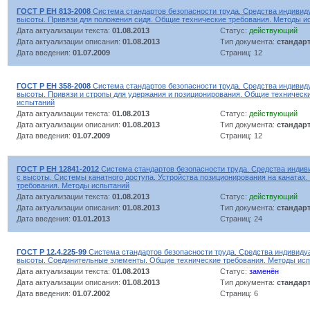
ГОСТ Р ЕН 813-2008
Система стандартов безопасности труда. Средства индивид
высоты. Привязи для положения сидя. Общие технические требования. Методы и
Дата актуализации текста:
01.08.2013
Статус:
действующий
Дата актуализации описания:
01.08.2013
Тип документа:
стандар
Дата введения:
01.07.2009
Страниц: 12
ГОСТ Р ЕН 358-2008
Система стандартов безопасности труда. Средства индивид
высоты. Привязи и стропы для удержания и позиционирования. Общие техническ
испытаний
Дата актуализации текста:
01.08.2013
Статус:
действующий
Дата актуализации описания:
01.08.2013
Тип документа:
стандар
Дата введения:
01.07.2009
Страниц: 12
ГОСТ Р ЕН 12841-2012
Система стандартов безопасности труда. Средства индив
с высоты. Системы канатного доступа. Устройства позиционирования на канатах
требования. Методы испытаний
Дата актуализации текста:
01.08.2013
Статус:
действующий
Дата актуализации описания:
01.08.2013
Тип документа:
стандар
Дата введения:
01.01.2013
Страниц: 24
ГОСТ Р 12.4.225-99
Система стандартов безопасности труда. Средства индивиду
высоты. Соединительные элементы. Общие технические требования. Методы ис
Дата актуализации текста:
01.08.2013
Статус:
заменён
Дата актуализации описания:
01.08.2013
Тип документа:
стандар
Дата введения:
01.07.2002
Страниц: 6