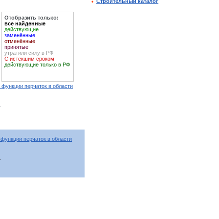
Строительный каталог
Отобразить только:
все найденные
действующие
заменённые
отменённые
принятые
утратили силу в РФ
С истекшим сроком
действующие только в РФ
 функции перчаток в области
т
 функции перчаток в области
т