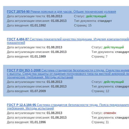
ГОСТ 28754-90
Ремни поясные и для часов. Общие технические условия
Дата актуализации текста:
01.08.2013
Статус:
действующий
Дата актуализации описания:
01.08.2013
Тип документа:
стандарт
Дата введения:
01.01.1992
Страниц: 15
ГОСТ 4.484-87
Система показателей качества продукции. Изделия кожгалантере
показателей
Дата актуализации текста:
01.08.2013
Статус:
действующий
Дата актуализации описания:
01.08.2013
Тип документа:
стандар
Дата введения:
01.01.1989
Страниц: 7
ГОСТ Р ЕН 353-1-2008
Система стандартов безопасности струда. Средства инди
с высоты. Средства защиты от падения ползункового типа на жесткой анкерной л
технические требования. Методы испытаний
Дата актуализации текста:
01.08.2013
Статус:
действующий
Дата актуализации описания:
01.08.2013
Тип документа:
стандар
Дата введения:
01.07.2009
Страниц: 12
ГОСТ Р 12.4.184-95
Система стандартов безопасности труда. Пояса предохранит
требования. Методы испытаний
Дата актуализации текста:
01.08.2013
Статус:
отменён
Дата актуализации описания:
01.08.2013
Тип документа:
стандар
Дата введения:
01.01.1996
Страниц: 11