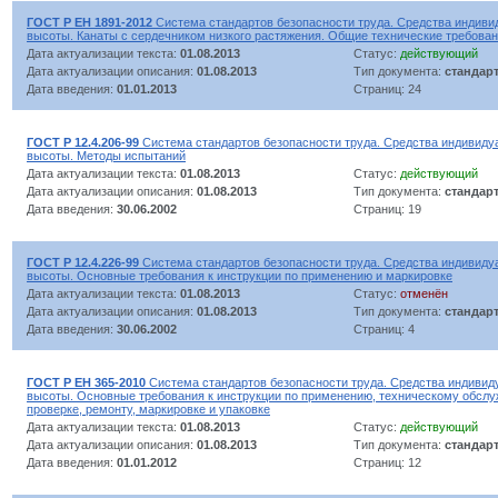
ГОСТ Р ЕН 1891-2012
Система стандартов безопасности труда. Средства индиви
высоты. Канаты с сердечником низкого растяжения. Общие технические требова
Дата актуализации текста:
01.08.2013
Статус:
действующий
Дата актуализации описания:
01.08.2013
Тип документа:
стандар
Дата введения:
01.01.2013
Страниц: 24
ГОСТ Р 12.4.206-99
Система стандартов безопасности труда. Средства индивиду
высоты. Методы испытаний
Дата актуализации текста:
01.08.2013
Статус:
действующий
Дата актуализации описания:
01.08.2013
Тип документа:
стандар
Дата введения:
30.06.2002
Страниц: 19
ГОСТ Р 12.4.226-99
Система стандартов безопасности труда. Средства индивиду
высоты. Основные требования к инструкции по применению и маркировке
Дата актуализации текста:
01.08.2013
Статус:
отменён
Дата актуализации описания:
01.08.2013
Тип документа:
стандар
Дата введения:
30.06.2002
Страниц: 4
ГОСТ Р ЕН 365-2010
Система стандартов безопасности труда. Средства индивид
высоты. Основные требования к инструкции по применению, техническому обслу
проверке, ремонту, маркировке и упаковке
Дата актуализации текста:
01.08.2013
Статус:
действующий
Дата актуализации описания:
01.08.2013
Тип документа:
стандар
Дата введения:
01.01.2012
Страниц: 12