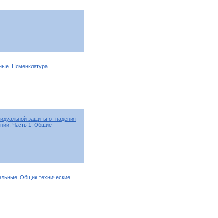
йные. Номенклатура
т
видуальной защиты от падения
инии. Часть 1. Общие
т
ельные. Общие технические
т