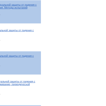
дуальной защиты от падения с
ния. Методы испытаний
т
альной защиты от падения с
т
альной защиты от падения с
т
уальной защиты от падения с
живанию, периодической
т