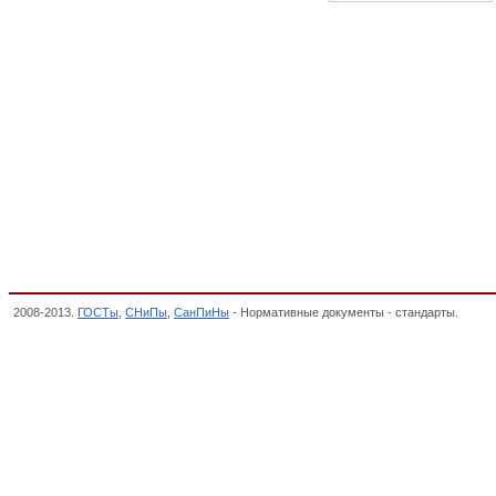
2008-2013.
ГОСТы
,
СНиПы
,
СанПиНы
- Нормативные документы - стандарты.
Масл
ХОЗЯЙСТВА, ОКП,