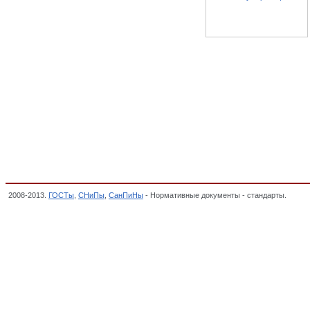
2008-2013.
ГОСТы
,
СНиПы
,
СанПиНы
- Нормативные документы - стандарты.
Техни
от 2 октября 2009 г. N 782), Технические регламенты РФ,