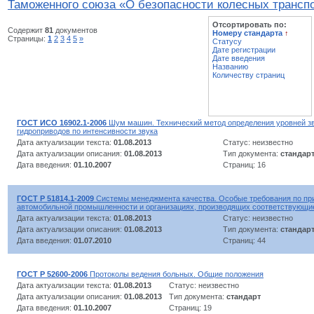
Таможенного союза «О безопасности колесных трансп
Отсортировать по:
Содержит
81
документов
Номеру стандарта
↑
Страницы:
1
2
3
4
5
»
Статусу
Дате регистрации
Дате введения
Названию
Количеству страниц
ГОСТ ИСО 16902.1-2006
Шум машин. Технический метод определения уровней з
гидроприводов по интенсивности звука
Дата актуализации текста:
01.08.2013
Статус: неизвестно
Дата актуализации описания:
01.08.2013
Тип документа:
стандар
Дата введения:
01.10.2007
Страниц: 16
ГОСТ Р 51814.1-2009
Системы менеджмента качества. Особые требования по пр
автомобильной промышленности и организациях, производящих соответствующи
Дата актуализации текста:
01.08.2013
Статус: неизвестно
Дата актуализации описания:
01.08.2013
Тип документа:
стандар
Дата введения:
01.07.2010
Страниц: 44
ГОСТ Р 52600-2006
Протоколы ведения больных. Общие положения
Дата актуализации текста:
01.08.2013
Статус: неизвестно
Дата актуализации описания:
01.08.2013
Тип документа:
стандарт
Дата введения:
01.10.2007
Страниц: 19