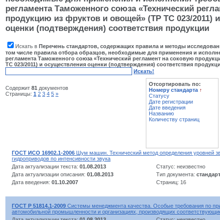
регламента Таможенного союза «Технический регла
продукцию из фруктов и овощей» (ТР ТС 023/2011) 
оценки (подтверждения) соответствия продукции
Искать в
Перечень стандартов, содержащих правила и методы исследовани
том числе правила отбора образцов, необходимые для применения и исполн
регламента Таможенного союза «Технический регламент на соковую продукц
ТС 023/2011) и осуществления оценки (подтверждения) соответствия продукц
Искать!
Отсортировать по:
Содержит
81
документов
Номеру стандарта
↑
Страницы:
1
2
3
4
5
»
Статусу
Дате регистрации
Дате введения
Названию
Количеству страниц
ГОСТ ИСО 16902.1-2006
Шум машин. Технический метод определения уровней з
гидроприводов по интенсивности звука
Дата актуализации текста:
01.08.2013
Статус: неизвестно
Дата актуализации описания:
01.08.2013
Тип документа:
стандар
Дата введения:
01.10.2007
Страниц: 16
ГОСТ Р 51814.1-2009
Системы менеджмента качества. Особые требования по пр
автомобильной промышленности и организациях, производящих соответствующи
Дата актуализации текста:
01.08.2013
Статус: неизвестно