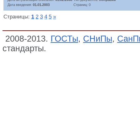
Дата введения:
01.01.2003
Страниц: 0
Страницы:
1
2
3
4
5
»
2008-2013.
ГОСТы
,
СНиПы
,
СанП
стандарты.
Перечень стандартов,
исследований (испытаний) и измер
образцов, необходимые для прим
технического регламента Таможен
соковую продукцию из фруктов и 
осуществления оценки (подтвержд
Технический регламент на сокову
Технические регламенты Таможен