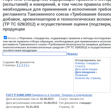
(испытаний) и измерений, в том числе правила отб
необходимые для применения и исполнения требов
регламента Таможенного союза «Требования безоп
добавок, ароматизаторов и технологических вспом
(ТР ТС 029/2012) и осуществления оценки (подтвер
продукции
Искать в
Перечень стандартов, содержащих правила и методы исследовани
том числе правила отбора образцов, необходимые для применения и исполн
регламента Таможенного союза «Требования безопасности пищевых добавок,
технологических вспомогательных средств» (ТР ТС 029/2012) и осуществлени
соответствия продукции
Искать!
Отсортировать по:
Содержит
81
документов
Номеру стандарта
Страницы:
1
2
3
4
5
»
Статусу
Дате регистрации
Дате введения
↓
Названию
Количеству страниц
ГОСТ Р 53480-2009
Надежность в технике. Термины и определения
Дата актуализации текста:
01.08.2013
Статус: неизвестно
Дата актуализации описания:
01.08.2013
Тип документа:
стандарт
Дата введения:
01.01.2011
Страниц: 32