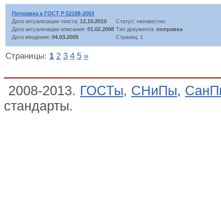
Поправка к ГОСТ Р 52198-2003
Дата актуализации текста:
12.10.2010
Статус: неизвестно
Дата актуализации описания:
01.02.2008
Тип документа:
поправка
Дата введения:
04.03.2005
Страниц: 1
Страницы:
1
2
3
4
5
»
2008-2013.
ГОСТы
,
СНиПы
,
СанП
стандарты.
Перечень стандартов,
исследований (испытаний) и измер
образцов, необходимые для прим
технического регламента Таможен
пищевых добавок, ароматизаторов
средств» (ТР ТС 029/2012) и осу
соответствия продукции, Требова
ароматизаторов и технологически