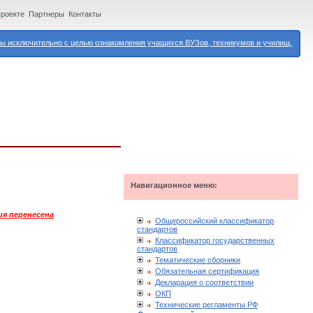
проекте
Партнеры
Контакты
 исключительно с целью ознакомления учащихся ВУЗов, техникумов и училищ.
Навигационное меню:
ия перенесена
Общероссийский классификатор
стандартов
Классификатор государственных
стандартов
Тематические сборники
Обязательная сертификация
Декларация о соответствии
ОКП
Технические регламенты РФ