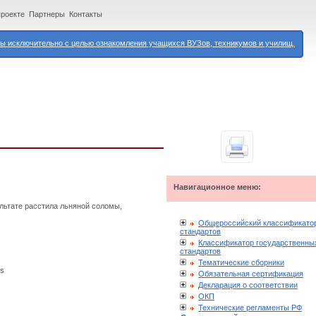
проекте
Партнеры
Контакты
 исключительно с целью ознакомления учащихся ВУЗов, техникумов и училищ.
Навигационное меню:
льтате расстила льняной соломы,
Общероссийский классификато
стандартов
Классификатор государственны
стандартов
Тематические сборники
es
Обязательная сертификация
Декларация о соответствии
ОКП
Технические регламенты РФ