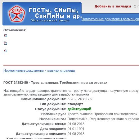
Добавить в закладки
О 
Нормативные документы размещены
Объявления:
Нормативные документы - главная страница
ГОСТ 24383-89 - Треста льняная. Требования при заготовках
Настоящий стандарт распространяется на тресту льна-долгунца, полученную в резу
заготовляемую льнозаводами для выработки волокна
Наименование документа:
ГОСТ 24383-89
Тип документа:
стандарт
Статус документа:
действующий
Название рус.:
Треста льняная. Требования при заготовках
Название англ.:
Retted stalks. Requirements for state purchas
Дата актуализации текста:
01.08.2013
Дата введения:
01.01.1991
Дата актуализации описания:
01.08.2013
Кол-во страниц в основном тексте