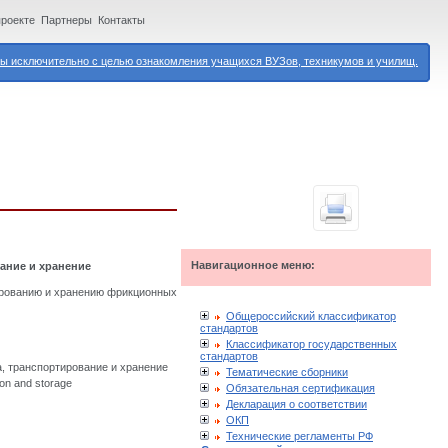
проекте
Партнеры
Контакты
 исключительно с целью ознакомления учащихся ВУЗов, техникумов и училищ.
Навигационное меню:
ание и хранение
тированию и хранению фрикционных
Общероссийский классификатор
стандартов
Классификатор государственных
стандартов
, транспортирование и хранение
Тематические сборники
ion and storage
Обязательная сертификация
Декларация о соответствии
ОКП
Технические регламенты РФ