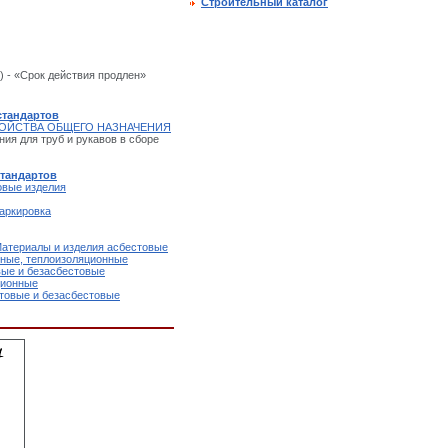
Строительный каталог
) - «Срок действия продлен»
стандартов
РОЙСТВА ОБЩЕГО НАЗНАЧЕНИЯ
ия для труб и рукавов в сборе
стандартов
овые изделия
аркировка
Материалы и изделия асбестовые
ьные, теплоизоляционные
вые и безасбестовые
ционные
товые и безасбестовые