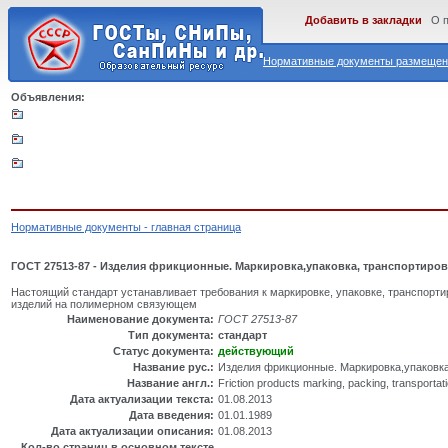
Добавить в закладки
О 
Нормативные документы размещены
Объявления:
Нормативные документы - главная страница
ГОСТ 27513-87 - Изделия фрикционные. Маркировка,упаковка, транспортиров
Настоящий стандарт устанавливает требования к маркировке, упаковке, транспор
изделий на полимерном связующем
Наименование документа:
ГОСТ 27513-87
Тип документа:
стандарт
Статус документа:
действующий
Название рус.:
Изделия фрикционные. Маркировка,упаковка
Название англ.:
Friction products marking, packing, transportat
Дата актуализации текста:
01.08.2013
Дата введения:
01.01.1989
Дата актуализации описания:
01.08.2013
Кол-во страниц в основном тексте