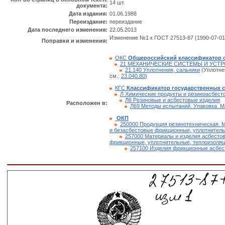
14 шт.
документа:
Дата издания:
01.06.1988
Переиздание:
переиздание
Дата последнего изменения:
22.05.2013
Изменение №1 к ГОСТ 27513-87 (1990-07-01
Поправки и изменения:
ОКС
Общероссийский классификатор 
21 МЕХАНИЧЕСКИЕ СИСТЕМЫ И УСТ
21.140 Уплотнения, сальники
(Уплотнен
см.:
23.040.80
)
КГС
Классификатор государственных 
Л Химические продукты и резиноасбест
Л6 Резиновые и асбестовые изделия
Расположен в:
Л69 Методы испытаний. Упаковка. М
ОКП
250000 Продукция резинотехническая. 
и безасбестовые фрикционные, уплотнител
257000 Материалы и изделия асбесто
фрикционные, уплотнительные, теплоизоля
257100 Изделия фрикционные асбес