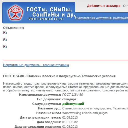
Добавить в закладки
О 
Нормативные документы размещены
Объявления:
Нормативные документы - главная страница
ГОСТ 1184-80 - Стамески плоские и полукруглые. Технические условия
Настоящий стандарт распространяется на плоские стамески, предназначенные для в
пазов, шипов, снятия фасок, и полукруглые стамески, предназначенные для выборк
и обработки вогнутых и выпуклых поверхностей при выполнении столярных работ п
Наименование документа:
ГОСТ 1184-80
Тип документа:
стандарт
Статус документа:
действующий
Название рус.:
Стамески плоские и полукруглые. Техничес
Название англ.:
Woodworking chisels and jouges
Дата актуализации текста:
01.08.2013
Дата введения:
01.01.1982
Дата актуализации описания:
01.08.2013