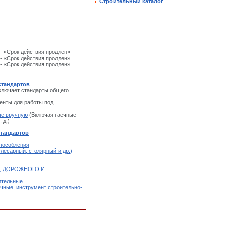
Строительный каталог
- «Срок действия продлен»
- «Срок действия продлен»
- «Срок действия продлен»
стандартов
ключает стандарты общего
нты для работы под
ые вручную
(Включая гаечные
 д.)
стандартов
пособления
лесарный, столярный и др.)
, ДОРОЖНОГО И
ительные
чные, инструмент строительно-