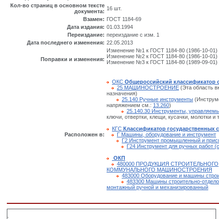
Кол-во страниц в основном тексте
16 шт.
документа:
Взамен:
ГОСТ 1184-69
Дата издания:
01.03.1994
Переиздание:
переиздание с изм. 1
Дата последнего изменения:
22.05.2013
Изменение №1 к ГОСТ 1184-80 (1986-10-01) 
Изменение №2 к ГОСТ 1184-80 (1986-10-01) 
Поправки и изменения:
Изменение №3 к ГОСТ 1184-80 (1989-09-01) 
ОКС
Общероссийский классификатор 
25 МАШИНОСТРОЕНИЕ
(Эта область в
назначения)
25.140 Ручные инструменты
(Инструме
напряжением см.:
13.260
)
25.140.30 Инструменты, управляем
ключи, отвертки, клещи, кусачки, молотки и т.
КГС
Классификатор государственных 
Расположен в:
Г Машины, оборудование и инструмент
Г2 Инструмент промышленный и прис
Г24 Инструмент для ручных работ (с
ОКП
480000 ПРОДУКЦИЯ СТРОИТЕЛЬНОГО
КОММУНАЛЬНОГО МАШИНОСТРОЕНИЯ
483000 Оборудование и машины стро
483300 Машины строительно-отдело
монтажный ручной и механизированный