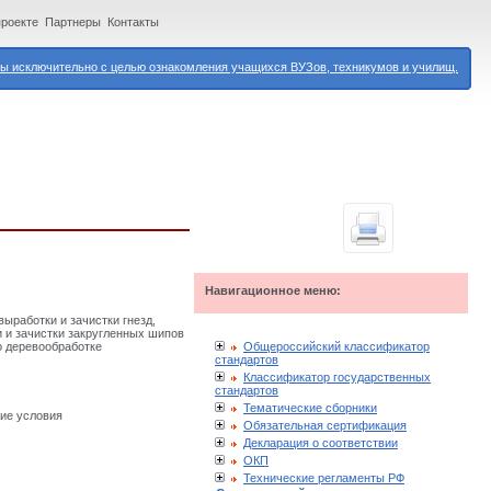
проекте
Партнеры
Контакты
 исключительно с целью ознакомления учащихся ВУЗов, техникумов и училищ.
Навигационное меню:
ыработки и зачистки гнезд,
и и зачистки закругленных шипов
Общероссийский классификатор
о деревообработке
стандартов
Классификатор государственных
стандартов
Тематические сборники
кие условия
Обязательная сертификация
Декларация о соответствии
ОКП
Технические регламенты РФ