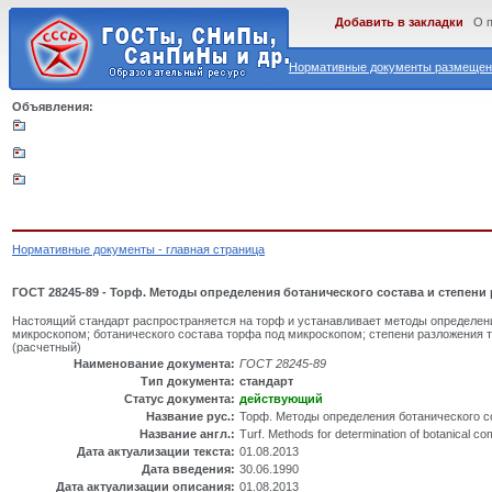
Добавить в закладки
О 
Нормативные документы размещены
Объявления:
Нормативные документы - главная страница
ГОСТ 28245-89 - Торф. Методы определения ботанического состава и степени
Настоящий стандарт распространяется на торф и устанавливает методы определен
микроскопом; ботанического состава торфа под микроскопом; степени разложения 
(расчетный)
Наименование документа:
ГОСТ 28245-89
Тип документа:
стандарт
Статус документа:
действующий
Название рус.:
Торф. Методы определения ботанического с
Название англ.:
Turf. Methods for determination of botanical c
Дата актуализации текста:
01.08.2013
Дата введения:
30.06.1990
Дата актуализации описания:
01.08.2013