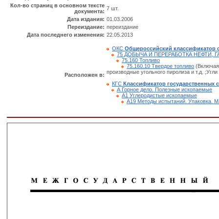
Кол-во страниц в основном тексте
7 шт.
документа:
Дата издания:
01.03.2006
Переиздание:
переиздание
Дата последнего изменения:
22.05.2013
ОКС
Общероссийский классификатор 
75 ДОБЫЧА И ПЕРЕРАБОТКА НЕФТИ,
75.160 Топливо
75.160.10 Твердое топливо
(Включая 
производные угольного пиролиза и т.д. ;Угли
Расположен в:
КГС
Классификатор государственных 
А Горное дело. Полезные ископаемые
А1 Углеродистые ископаемые
А19 Методы испытаний. Упаковка. М