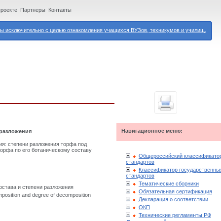
проекте
Партнеры
Контакты
 исключительно с целью ознакомления учащихся ВУЗов, техникумов и училищ.
Навигационное меню:
 разложения
ия: степени разложения торфа под
торфа по его ботаническому составу
Общероссийский классификато
стандартов
Классификатор государственны
стандартов
Тематические сборники
остава и степени разложения
Обязательная сертификация
omposition and degree of decomposition
Декларация о соответствии
ОКП
Технические регламенты РФ