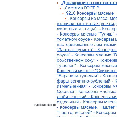
Декларация о соответст
Cистема ГОСТ Р
9216 Консервы мясные
Консервы из мяса, мяс
включая паштетные (все ви
животных и птицы): - Консе
- Консервы мясные "Гуляш" 
томатном соусе - Консервы 
пастеризованные ломтиками
"Завтрак туриста" - Консерв
соусе" - Консервы мясные "Г
собственном соку" - Консер
тушеная" - Консервы мясные.
Консервы мясные "Свинины 
"Баранина тушеная" - Консе
фарш ветчинно-рубленый - 
измельченная" - Консервы м
Сосиски - Консервы мясные
любительский - Консервы м
отдельный - Консервы мясн
Расположен в:
- Консервы мясные. Паштет 
"Паштет мясной" - Консервы