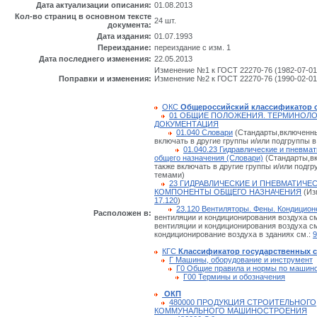
Дата актуализации описания:
01.08.2013
Кол-во страниц в основном тексте
24 шт.
документа:
Дата издания:
01.07.1993
Переиздание:
переиздание с изм. 1
Дата последнего изменения:
22.05.2013
Изменение №1 к ГОСТ 22270-76 (1982-07-01
Поправки и изменения:
Изменение №2 к ГОСТ 22270-76 (1990-02-01
ОКС
Общероссийский классификатор 
01 ОБЩИЕ ПОЛОЖЕНИЯ. ТЕРМИНОЛО
ДОКУМЕНТАЦИЯ
01.040 Словари
(Стандарты,включенные
включать в другие группы и/или подгруппы в
01.040.23 Гидравлические и пневма
общего назначения (Словари)
(Стандарты,вк
также включать в другие группы и/или подгр
темами)
23 ГИДРАВЛИЧЕСКИЕ И ПНЕВМАТИЧЕ
КОМПОНЕНТЫ ОБЩЕГО НАЗНАЧЕНИЯ
(Из
17.120
)
23.120 Вентиляторы. Фены. Кондицио
Расположен в:
вентиляции и кондиционирования воздуха с
вентиляции и кондиционирования воздуха с
кондиционирование воздуха в зданиях см.:
9
КГС
Классификатор государственных 
Г Машины, оборудование и инструмент
Г0 Общие правила и нормы по машин
Г00 Термины и обозначения
ОКП
480000 ПРОДУКЦИЯ СТРОИТЕЛЬНОГО
КОММУНАЛЬНОГО МАШИНОСТРОЕНИЯ