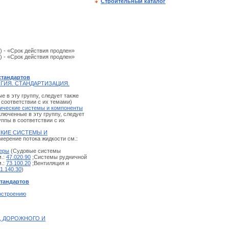
Строительный каталог
) - «Срок действия продлен»
) - «Срок действия продлен»
стандартов
ГИЯ. СТАНДАРТИЗАЦИЯ.
 в эту группу, следует также
 соответствии с их темами)
тические системы и компоненты
люченные в эту группу, следует
уппы в соответствии с их
СКИЕ СИСТЕМЫ И
мерение потока жидкости см.:
неры
(Судовые системы
м.:
47.020.90
;Системы рудничной
м.:
73.100.20
;Вентиляция и
1.140.30
)
стандартов
остроению
, ДОРОЖНОГО И