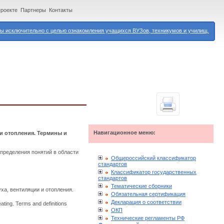
проекте
Партнеры
Контакты
 исключительно с целью ознакомления учащихся ВУЗов, техникумов и училищ.
Навигационное меню:
и отопления. Термины и
определения понятий в области
Общероссийский классификатор
стандартов
Классификатор государственных
стандартов
Тематические сборники
ха, вентиляции и отопления.
Обязательная сертификация
Декларация о соответствии
eating. Terms and definitions
ОКП
Технические регламенты РФ