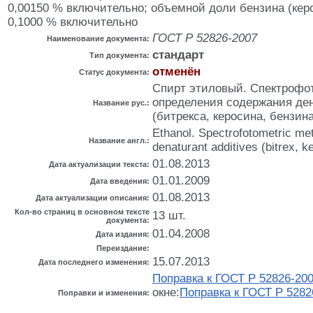
0,00150 % включительно; объемной доли бензина (керо
0,1000 % включительно
ГОСТ Р 52826-2007
Наименование документа:
стандарт
Тип документа:
отменён
Статус документа:
Спирт этиловый. Спектрофо
определения содержания де
Название рус.:
(битрекса, керосина, бензина
Ethanol. Spectrofotometric met
Название англ.:
denaturant additives (bitrex, k
01.08.2013
Дата актуализации текста:
01.01.2009
Дата введения:
01.08.2013
Дата актуализации описания:
Кол-во страниц в основном тексте
13 шт.
документа:
01.04.2008
Дата издания:
Переиздание:
15.07.2013
Дата последнего изменения:
Поправка к ГОСТ Р 52826-20
окне:
Поправка к ГОСТ Р 5282
Поправки и изменения: