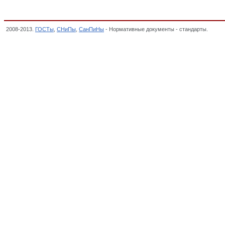
2008-2013.
ГОСТы
,
СНиПы
,
СанПиНы
- Нормативные документы - стандарты.
ГОСТ 
денатурирующих добавок (битрекса, керосина, бензина),