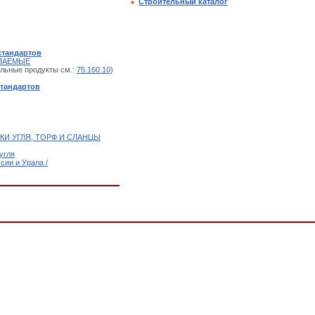
Строительный каталог
стандартов
ОПАЕМЫЕ
ольные продукты см.:
75.160.10
)
стандартов
КИ УГЛЯ, ТОРФ И СЛАНЦЫ
угля
сии и Урала /
7241-88, Угли Печорского бассейна для пылевидного сжигания. Технические условия,