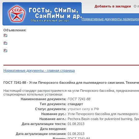
Добавить в закладки
О 
Нормативные документы размещены
Объявления:
Нормативные документы - главная страница
ГОСТ 7241-88 - Угли Печорского бассейна для пылевидного сжигания. Технич
Настоящий стандарт распространяется на угли Печорского бассейна, предназначен
стационарных котельных установках
Наименование документа:
ГОСТ 7241-88
Тип документа:
стандарт
Статус документа:
утратил силу в РФ
Название рус.:
Угли Печорского бассейна для пылевидного 
Название англ.:
Pechora Basin coals for pulverized burning. Spe
Дата актуализации текста:
01.08.2013
Дата введения:
Дата актуализации описания:
01.08.2013
Взамен:
ГОСТ 7241-84