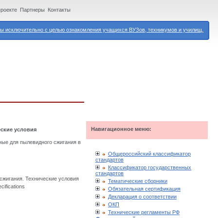
проекте
Партнеры
Контакты
 исключительно с целью ознакомления учащихся ВУЗов, техникумов и училищ.
Навигационное меню:
еские условия
ные для пылевидного сжигания в
Общероссийский классификатор
стандартов
Классификатор государственных
стандартов
сжигания. Технические условия
Тематические сборники
cifications
Обязательная сертификация
Декларация о соответствии
ОКП
Технические регламенты РФ