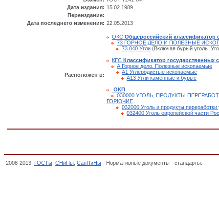
Дата издания:
15.02.1989
Переиздание:
Дата последнего изменения:
22.05.2013
ОКС
Общероссийский классификатор 
73 ГОРНОЕ ДЕЛО И ПОЛЕЗНЫЕ ИСК
73.040 Угли
(Включая бурый уголь ;Уг
КГС
Классификатор государственных 
А Горное дело. Полезные ископаемые
А1 Углеродистые ископаемые
Расположен в:
А13 Угли каменные и бурые
ОКП
030000 УГОЛЬ, ПРОДУКТЫ ПЕРЕРАБОТ
ГОРЮЧИЕ
032000 Уголь и продукты переработки 
032400 Уголь европейской части Рос
2008-2013.
ГОСТы
,
СНиПы
,
СанПиНы
- Нормативные документы - стандарты.
ГОСТ 