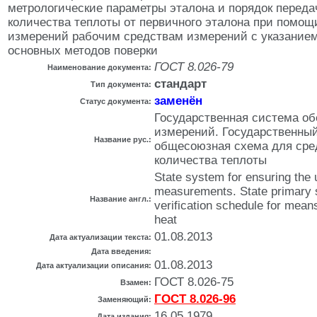
метрологические параметры эталона и порядок перед
количества теплоты от первичного эталона при помощ
измерений рабочим средствам измерений с указанием
основных методов поверки
ГОСТ 8.026-79
Наименование документа:
стандарт
Тип документа:
заменён
Статус документа:
Государственная система об
измерений. Государственный
Название рус.:
общесоюзная схема для сре
количества теплоты
State system for ensuring the u
measurements. State primary s
Название англ.:
verification schedule for mean
heat
01.08.2013
Дата актуализации текста:
Дата введения:
01.08.2013
Дата актуализации описания:
ГОСТ 8.026-75
Взамен:
ГОСТ 8.026-96
Заменяющий:
16.05.1979
Дата издания: