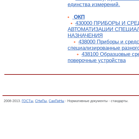
единства измерений.
ОКП
430000 ПРИБОРЫ И СРЕ
АВТОМАТИЗАЦИИ СПЕЦИА
НАЗНАЧЕНИЯ
438000 Приборы и сред
специализированные разног
438100 Образцовые ср
поверочные устройства
2008-2013.
ГОСТы
,
СНиПы
,
СанПиНы
- Нормативные документы - стандарты.
ГОСТ 
эталон и общесоюзная схема для средств измерений количества теплоты,