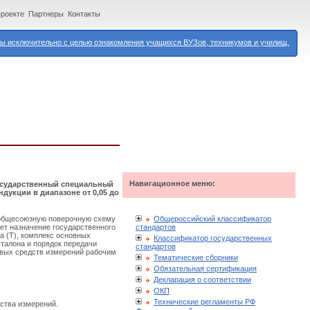
проекте
Партнеры
Контакты
 исключительно с целью ознакомления учащихся ВУЗов, техникумов и училищ.
Навигационное меню:
 Государственный специальный
дукции в диапазоне от 0,05 до
Общероссийский классификатор
 общесоюзную поверочную схему
стандартов
ает назначение государственного
ла (Т), комплекс основных
Классификатор государственных
талона и порядок передачи
стандартов
овых средств измерений рабочим
Тематические сборники
Обязательная сертификация
Декларация о соответствии
ОКП
Технические регламенты РФ
ства измерений.