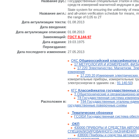
Название рус.:
Государственный специальный эталон и об
средств измерений магнитной индукции в диа
State system for ensuring the uniformity of me
Название англ.:
and all-union verification schedule for means, 
the range of 0,05 to 2T
Дата актуализации текста:
01.08.2013
Дата введения:
Дата актуализации описания:
01.08.2013
Заменяющий:
ГОСТ 8.144-97
Дата издания:
19.03.1975
Переиздание:
Дата последнего изменения:
27.05.2013
ОКС
Общероссийский классификатор 
17 МЕТРОЛОГИЯ И ИЗМЕРЕНИЯ. ФИЗ
17.220 Электричество. Магнетизм. Эл
измерения
17.220.20 Измерения электрических
измерительные приборы, измерительные тр
электроэнергии в зданиях см.:
91.140.50
)
КГС
Классификатор государственных 
Т Общетехнические и организационно-м
Т8 Государственная система измерен
Расположен в:
Т84 Государственные эталоны едини
государственные поверочные схемы
Тематические сборники
ГСОЕИ Государственная система обесп
ОКП
430000 ПРИБОРЫ И СРЕДСТВА АВТО
СПЕЦИАЛИЗИРОВАННОГО НАЗНАЧЕНИЯ
438000 Приборы и средства автомати
разного назначения