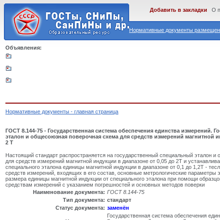
Добавить в закладки
О 
Нормативные документы размещены
Объявления:
Нормативные документы - главная страница
ГОСТ 8.144-75 - Государственная система обеспечения единства измерений.
эталон и общесоюзная поверочная схема для средств измерений магнитной ин
2 Т
Настоящий стандарт распространяется на государственный специальный эталон и
для средств измерений магнитной индукции в диапазоне от 0,05 до 2Т и устанавлив
специального эталона единицы магнитной индукции в диапазоне от 0,1 до 1,2Т - тес
средств измерений, входящих в его состав, основные метрологические параметры э
размера единицы магнитной индукции от специального эталона при помощи образц
средствам измерений с указанием погрешностей и основных методов поверки
Наименование документа:
ГОСТ 8.144-75
Тип документа:
стандарт
Статус документа:
заменён
Государственная система обеспечения един