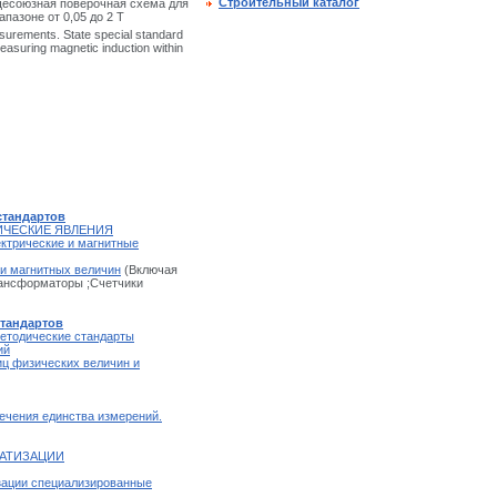
Строительный каталог
щесоюзная поверочная схема для
пазоне от 0,05 до 2 Т
asurements. State special standard
measuring magnetic induction within
стандартов
ИЧЕСКИЕ ЯВЛЕНИЯ
ектрические и магнитные
 и магнитных величин
(Включая
ансформаторы ;Счетчики
стандартов
етодические стандарты
ий
ц физических величин и
ечения единства измерений.
МАТИЗАЦИИ
зации специализированные