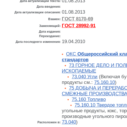
01.08.2013
Дата актуализации текста:
Дата введения:
01.08.2013
Дата актуализации описания:
ГОСТ 8170-69
Взамен:
ГОСТ 28992-91
Заменяющий:
Дата издания:
Переиздание:
19.04.2010
Дата последнего изменения:
ОКС
Общероссийский кл
стандартов
73 ГОРНОЕ ДЕЛО И ПО
ИСКОПАЕМЫЕ
73.040 Угли
(Включая бу
продукты см.:
75.160.10
)
75 ДОБЫЧА И ПЕРЕРАБО
СМЕЖНЫЕ ПРОИЗВОДСТВ
75.160 Топливо
75.160.10 Твердое топ
угольные продукты, кокс, то
производные угольного пироли
73.040
)
Расположен в: