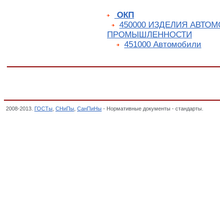
ОКП
450000 ИЗДЕЛИЯ АВТО
ПРОМЫШЛЕННОСТИ
451000 Автомобили
2008-2013.
ГОСТы
,
СНиПы
,
СанПиНы
- Нормативные документы - стандарты.
ГОСТ 
средств в отношении выбросов загрязняющих веществ в зависимости от топлива, не