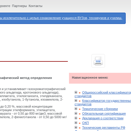
проекте
Партнеры
Контакты
 исключительно с целью ознакомления учащихся ВУЗов, техникумов и училищ.
Навигационное меню:
графический метод определения
я и устанавливает газохроматографический
Общероссийский классификато
го альдегида, кротонового альдегида),
стандартов
ллактата, этилоктаноата, этилдеканоата,
 изобутанола, 1-бутанола, изоамилола, 2-
Классификатор государственны
стандартов
до 0,20 %, массовой концентрации
Тематические сборники
центрации этилформиата, этилацетата,
Обязательная сертификация
аурата - от 0,50 до 800 мг/дм3, массовой
илола, 2-фенилэтанола - от 0,50 до 5000 мг/
Декларация о соответствии
ОКП
Технические регламенты РФ