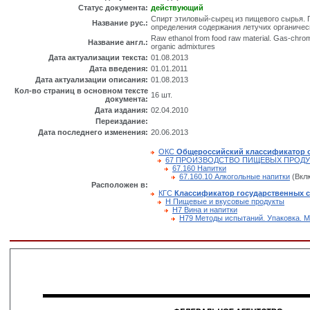
Статус документа:
действующий
Спирт этиловый-сырец из пищевого сырья. 
Название рус.:
определения содержания летучих органичес
Raw ethanol from food raw material. Gas-chroma
Название англ.:
organic admixtures
Дата актуализации текста:
01.08.2013
Дата введения:
01.01.2011
Дата актуализации описания:
01.08.2013
Кол-во страниц в основном тексте
16 шт.
документа:
Дата издания:
02.04.2010
Переиздание:
Дата последнего изменения:
20.06.2013
ОКС
Общероссийский классификатор 
67 ПРОИЗВОДСТВО ПИЩЕВЫХ ПРОД
67.160 Напитки
67.160.10 Алкогольные напитки
(Вклю
Расположен в:
КГС
Классификатор государственных 
Н Пищевые и вкусовые продукты
Н7 Вина и напитки
Н79 Методы испытаний. Упаковка. 