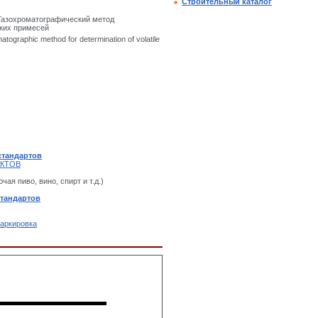
Строительный каталог
Газохроматографический метод
ких примесей
tographic method for determination of volatile
стандартов
УКТОВ
чая пиво, вино, спирт и т.д.)
стандартов
Маркировка