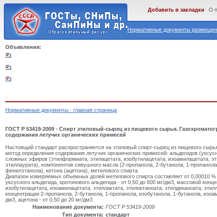
Добавить в закладки
О 
Нормативные документы размещены
Объявления:
Нормативные документы - главная страница
ГОСТ Р 53419-2009 - Спирт этиловый-сырец из пищевого сырья. Газохромато
содержания летучих органических примесей
Настоящий стандарт распространяется на этиловый спирт-сырец из пищевого сырь
метод определения содержания летучих органических примесей: альдегидов (уксусно
сложных эфиров (этилформиата, этилацетата, изобутилацетата, изоамилацетата, эти
этиллаурата), компонентов сивушного масла (2-пропанола, 2-бутанола, 1-пропанола,
фенилэтанола), кетона (ацетона), метилового спирта.
Диапазон измеряемых объемных долей метилового спирта составляет от 0,00010 % 
уксусного альдегида, кротонового альдегида - от 0,50 до 600 мг/дм3, массовой кон
изобутилацетата, изоамилацетата, этиллактата, этилоктаноата, этилдеканоата, этилл
концентрации 2-пропанола, 2-бутанола, 1-пропанола, изобутанола, 1-бутанола, изоам
дм3, ацетона - от 0,50 до 20 мг/дм3
Наименование документа:
ГОСТ Р 53419-2009
Тип документа:
стандарт