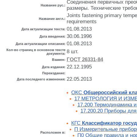
Соединения первичных прео
Название рус.:
размеры. Технические требо
Joints fastening primary tempe
Название англ.:
requirements
01.08.2013
Дата актуализации текста:
30.06.1996
Дата введения:
01.08.2013
Дата актуализации описания:
Кол-во страниц в основном тексте
8 шт.
документа:
ГОСТ 26331-84
Взамен:
22.12.1995
Дата издания:
Переиздание:
22.05.2013
Дата последнего изменения:
ОКС
Общероссийский кла
17 МЕТРОЛОГИЯ И ИЗМ
17.200 Термодинамика 
17.200.20 Приборы дл
КГС
Классификатор госуд
П Измерительные прибор
Расположен в:
П0 Общие правила и но