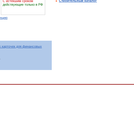
Строительный каталог
С истекшим сроком
действующие только в РФ
енцию
 карточек для финансовых
т
нсы. Банковское дело. Денежные системы. Страхование, УСЛУГИ. ОРГАНИЗАЦИЯ