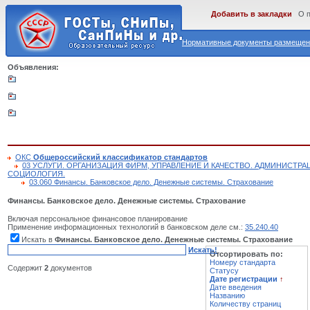
Добавить в закладки
О 
Нормативные документы размещены
Объявления:
ОКС
Общероссийский классификатор стандартов
03 УСЛУГИ. ОРГАНИЗАЦИЯ ФИРМ, УПРАВЛЕНИЕ И КАЧЕСТВО. АДМИНИСТРА
СОЦИОЛОГИЯ.
03.060 Финансы. Банковское дело. Денежные системы. Страхование
Финансы. Банковское дело. Денежные системы. Страхование
Включая персональное финансовое планирование
Применение информационных технологий в банковском деле см.:
35.240.40
Искать в
Финансы. Банковское дело. Денежные системы. Страхование
Искать!
Отсортировать по:
Номеру стандарта
Содержит
2
документов
Статусу
Дате регистрации
↑
Дате введения
Названию
Количеству страниц