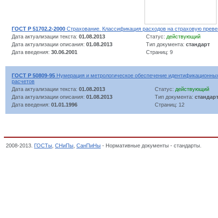
ГОСТ Р 51702.2-2000
Страхование. Классификация расходов на страховую прев
Дата актуализации текста:
01.08.2013
Статус:
действующий
Дата актуализации описания:
01.08.2013
Тип документа:
стандарт
Дата введения:
30.06.2001
Страниц: 9
ГОСТ Р 50809-95
Нумерация и метрологическое обеспечение идентификационных
расчетов
Дата актуализации текста:
01.08.2013
Статус:
действующий
Дата актуализации описания:
01.08.2013
Тип документа:
стандар
Дата введения:
01.01.1996
Страниц: 12
2008-2013.
ГОСТы
,
СНиПы
,
СанПиНы
- Нормативные документы - стандарты.
Фина
Общероссийский классификатор стандартов,