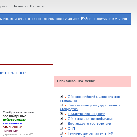
проекте
Партнеры
Контакты
 исключительно с целью ознакомления учащихся ВУЗов, техникумов и училищ.
ЦИЯ. ТРАНСПОРТ.
Навигационное меню:
Общероссийский классификатор
стандартов
Классификатор государственных
стандартов
Отобразить только:
Тематические сборники
все найденные
Обязательная сертификация
действующие
заменённые
Декларация о соответствии
отменённые
ОКП
принятые
Технические регламенты РФ
утратили силу в РФ