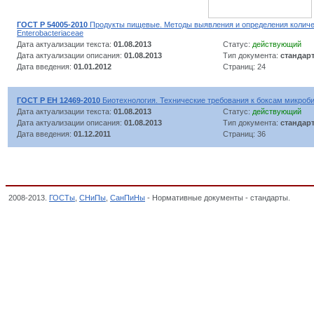
ГОСТ Р 54005-2010
Продукты пищевые. Методы выявления и определения количе
Enterobacteriaceae
Дата актуализации текста:
01.08.2013
Статус:
действующий
Дата актуализации описания:
01.08.2013
Тип документа:
стандар
Дата введения:
01.01.2012
Страниц: 24
ГОСТ Р ЕН 12469-2010
Биотехнология. Технические требования к боксам микроб
Дата актуализации текста:
01.08.2013
Статус:
действующий
Дата актуализации описания:
01.08.2013
Тип документа:
стандар
Дата введения:
01.12.2011
Страниц: 36
2008-2013.
ГОСТы
,
СНиПы
,
СанПиНы
- Нормативные документы - стандарты.
Микро
классификатор стандартов,