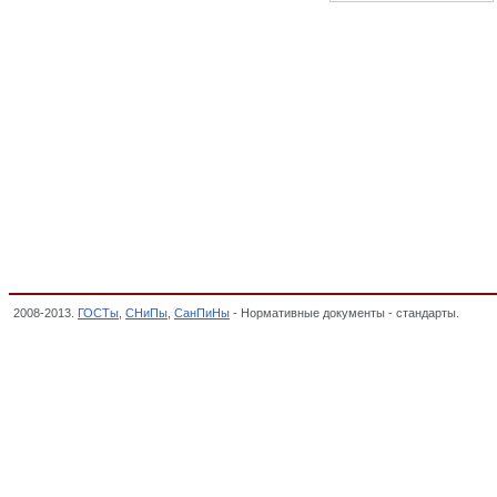
2008-2013.
ГОСТы
,
СНиПы
,
СанПиНы
- Нормативные документы - стандарты.
Химик
ПРОМЫШЛЕННОСТЬ, Общероссийский классификатор стандартов,