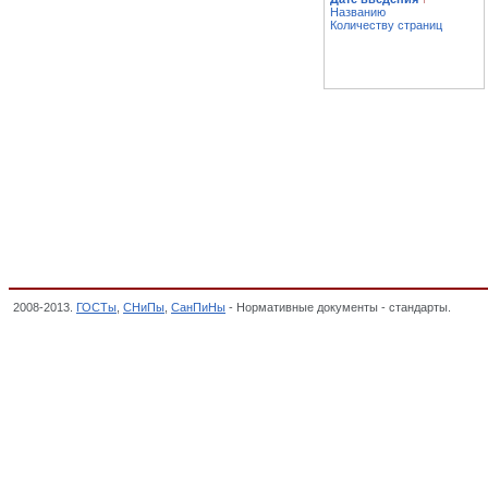
Названию
Количеству страниц
2008-2013.
ГОСТы
,
СНиПы
,
СанПиНы
- Нормативные документы - стандарты.
Изде
ИСКУССТВЕННЫХ КОЖ И ПЛЕНОЧНЫХ МАТЕРИАЛОВ, ИЗДЕЛИЯ КОЖГАЛАНТЕРЕЙ